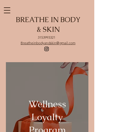
BREATHE IN BODY
& SKIN
3153993321
Breatheinbodyandskin@gmail.com
Wellness
Loyalty
Program